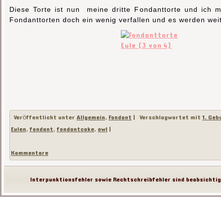
Diese Torte ist nun meine dritte Fondanttorte und ich 
Fondanttorten doch ein wenig verfallen und es werden wei
Veröffentlicht unter
Allgemein
,
Fondant
|
Verschlagwortet mit
1. Geb
Eulen
,
fondant
,
fondantcake
,
owl
|
Kommentare
Interpunktionsfehler sowie Rechtschreibfehler sind beabsichtigt