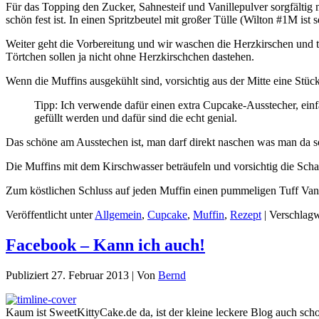
Für das Topping den Zucker, Sahnesteif und Vanillepulver sorgfältig 
schön fest ist. In einen Spritzbeutel mit großer Tülle (Wilton #1M ist
Weiter geht die Vorbereitung und wir waschen die Herzkirschen und t
Törtchen sollen ja nicht ohne Herzkirschchen dastehen.
Wenn die Muffins ausgekühlt sind, vorsichtig aus der Mitte eine Stück h
Tipp: Ich verwende dafür einen extra Cupcake-Ausstecher, einfac
gefüllt werden und dafür sind die echt genial.
Das schöne am Ausstechen ist, man darf direkt naschen was man da
Die Muffins mit dem Kirschwasser beträufeln und vorsichtig die Schatt
Zum köstlichen Schluss auf jeden Muffin einen pummeligen Tuff Vanil
Veröffentlicht unter
Allgemein
,
Cupcake
,
Muffin
,
Rezept
|
Verschlagw
Facebook – Kann ich auch!
Publiziert
27. Februar 2013
|
Von
Bernd
Kaum ist SweetKittyCake.de da, ist der kleine leckere Blog auch sc