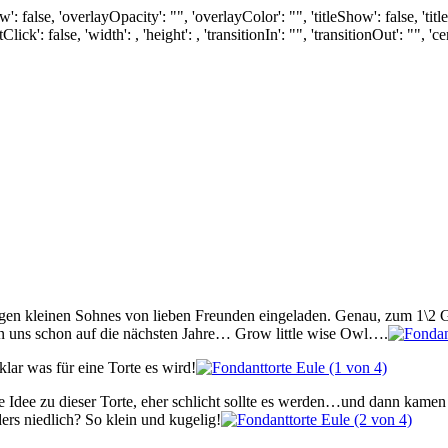
w': false, 'overlayOpacity': "", 'overlayColor': "", 'titleShow': false, 'ti
 false, 'width': , 'height': , 'transitionIn': "", 'transitionOut': "", 'ce
en kleinen Sohnes von lieben Freunden eingeladen. Genau, zum 1\2 Geb
uen uns schon auf die nächsten Jahre… Grow little wise Owl….
lar was für eine Torte es wird!
e Idee zu dieser Torte, eher schlicht sollte es werden…und dann kamen
nders niedlich? So klein und kugelig!