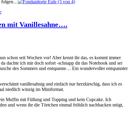
re folgen…
e
en mit Vanillesahne….
r nun schon seit Wochen vor! Aber kennt ihr das, es kommt immer
 da dachte ich mir doch sofort -schnapp dir das Notebook und sei
e Geräusche des Sommers und entspanne… Ein wundervoller entspannter
verschämt vanillesahnig und einfach nur herzkirschig, dass ich es
mal niedlich winzig im Miniformat.
ein Muffin mit Füllung und Topping und kein Cupcake. Ich
hieden und wenn ihr die Törtchen einmal fröhlich nachbacken mögt,