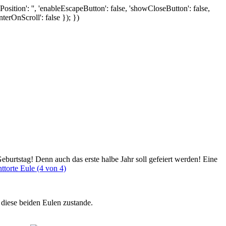
tlePosition': '', 'enableEscapeButton': false, 'showCloseButton': false,
nterOnScroll': false }); })
urtstag! Denn auch das erste halbe Jahr soll gefeiert werden! Eine
 diese beiden Eulen zustande.