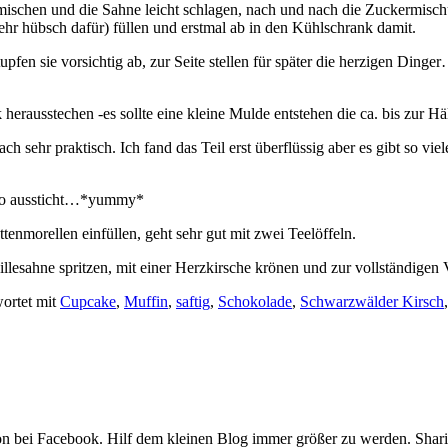
mischen und die Sahne leicht schlagen, nach und nach die Zuckermischun
 sehr hübsch dafür) füllen und erstmal ab in den Kühlschrank damit.
upfen sie vorsichtig ab, zur Seite stellen für später die herzigen Din
erausstechen -es sollte eine kleine Mulde entstehen die ca. bis zur Hälf
h sehr praktisch. Ich fand das Teil erst überflüssig aber es gibt so vi
 so aussticht…*yummy*
enmorellen einfüllen, geht sehr gut mit zwei Teelöffeln.
lesahne spritzen, mit einer Herzkirsche krönen und zur vollständigen
ortet mit
Cupcake
,
Muffin
,
saftig
,
Schokolade
,
Schwarzwälder Kirsch
hon bei Facebook. Hilf dem kleinen Blog immer größer zu werden. Shar