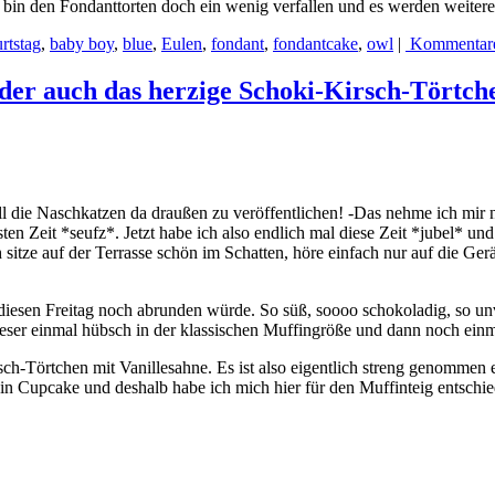
ch bin den Fondanttorten doch ein wenig verfallen und es werden weite
rtstag
,
baby boy
,
blue
,
Eulen
,
fondant
,
fondantcake
,
owl
|
Kommentar
er auch das herzige Schoki-Kirsch-Törtch
 all die Naschkatzen da draußen zu veröffentlichen! -Das nehme ich mi
n Zeit *seufz*. Jetzt habe ich also endlich mal diese Zeit *jubel* und
ich sitze auf der Terrasse schön im Schatten, höre einfach nur auf di
s diesen Freitag noch abrunden würde. So süß, soooo schokoladig, so un
 Leser einmal hübsch in der klassischen Muffingröße und dann noch ein
-Törtchen mit Vanillesahne. Es ist also eigentlich streng genommen 
s ein Cupcake und deshalb habe ich mich hier für den Muffinteig entsc