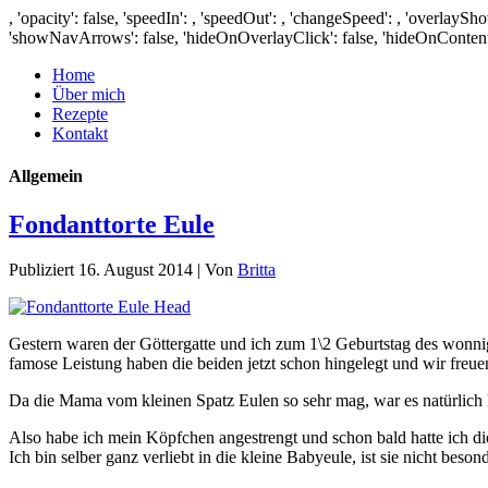
, 'opacity': false, 'speedIn': , 'speedOut': , 'changeSpeed': , 'overlaySho
'showNavArrows': false, 'hideOnOverlayClick': false, 'hideOnContentClick':
Home
Über mich
Rezepte
Kontakt
Allgemein
Fondanttorte Eule
Publiziert
16. August 2014
|
Von
Britta
Gestern waren der Göttergatte und ich zum 1\2 Geburtstag des wonnig
famose Leistung haben die beiden jetzt schon hingelegt und wir fre
Da die Mama vom kleinen Spatz Eulen so sehr mag, war es natürlich k
Also habe ich mein Köpfchen angestrengt und schon bald hatte ich di
Ich bin selber ganz verliebt in die kleine Babyeule, ist sie nicht beso