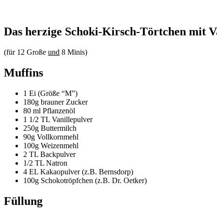
Das herzige Schoki-Kirsch-Törtchen mit V
(für 12 Große
und
8 Minis)
Muffins
1 Ei (Größe “M”)
180g brauner Zucker
80 ml Pflanzenöl
1 1/2 TL Vanillepulver
250g Buttermilch
90g Vollkornmehl
100g Weizenmehl
2 TL Backpulver
1/2 TL Natron
4 EL Kakaopulver (z.B. Bernsdorp)
100g Schokotröpfchen (z.B. Dr. Oetker)
Füllung