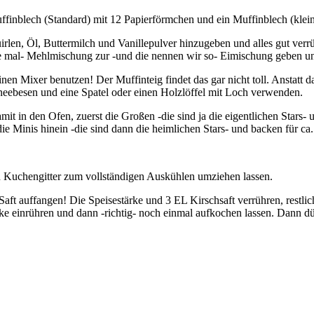
inblech (Standard) mit 12 Papierförmchen und ein Muffinblech (klein)
rlen, Öl, Buttermilch und Vanillepulver hinzugeben und alles gut verr
 mal- Mehlmischung zur -und die nennen wir so- Eimischung geben und 
einen Mixer benutzen! Der Muffinteig findet das gar nicht toll. Anstatt d
hneebesen und eine Spatel oder einen Holzlöffel mit Loch verwenden.
it in den Ofen, zuerst die Großen -die sind ja die eigentlichen Stars- 
 Minis hinein -die sind dann die heimlichen Stars- und backen für ca
n Kuchengitter zum vollständigen Auskühlen umziehen lassen.
aft auffangen! Die Speisestärke und 3 EL Kirschsaft verrühren, restl
tärke einrühren und dann -richtig- noch einmal aufkochen lassen. Dann