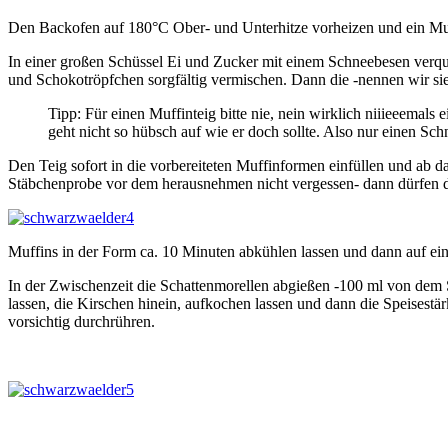
Den Backofen auf 180°C Ober- und Unterhitze vorheizen und ein Muff
In einer großen Schüssel Ei und Zucker mit einem Schneebesen verqui
und Schokotröpfchen sorgfältig vermischen. Dann die -nennen wir sie
Tipp: Für einen Muffinteig bitte nie, nein wirklich niiieeemals 
geht nicht so hübsch auf wie er doch sollte. Also nur einen Sc
Den Teig sofort in die vorbereiteten Muffinformen einfüllen und ab dam
Stäbchenprobe vor dem herausnehmen nicht vergessen- dann dürfen die
Muffins in der Form ca. 10 Minuten abkühlen lassen und dann auf ei
In der Zwischenzeit die Schattenmorellen abgießen -100 ml von dem S
lassen, die Kirschen hinein, aufkochen lassen und dann die Speises
vorsichtig durchrühren.