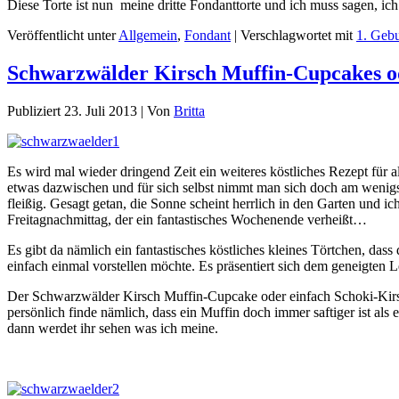
Diese Torte ist nun meine dritte Fondanttorte und ich muss sagen, i
Veröffentlicht unter
Allgemein
,
Fondant
|
Verschlagwortet mit
1. Gebu
Schwarzwälder Kirsch Muffin-Cupcakes od
Publiziert
23. Juli 2013
|
Von
Britta
Es wird mal wieder dringend Zeit ein weiteres köstliches Rezept für
etwas dazwischen und für sich selbst nimmt man sich doch am wenigste
fleißig. Gesagt getan, die Sonne scheint herrlich in den Garten und 
Freitagnachmittag, der ein fantastisches Wochenende verheißt…
Es gibt da nämlich ein fantastisches köstliches kleines Törtchen, das
einfach einmal vorstellen möchte. Es präsentiert sich dem geneigten
Der Schwarzwälder Kirsch Muffin-Cupcake oder einfach Schoki-Kirsch
persönlich finde nämlich, dass ein Muffin doch immer saftiger ist al
dann werdet ihr sehen was ich meine.